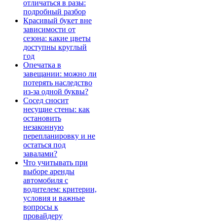
отличаться в разы:
подробный разбор
Красивый букет вне
зависимости от
сезона: какие цветы
доступны круглый
год
Опечатка в
завещании: можно ли
потерять наследство
из-за одной буквы?
Сосед сносит
несущие стены: как
остановить
незаконную
перепланировку и не
остаться под
завалами?
Что учитывать при
выборе аренды
автомобиля с
водителем: критерии,
условия и важные
вопросы к
провайдеру