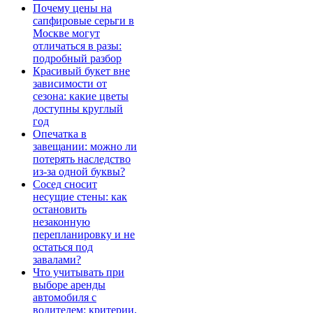
Почему цены на
сапфировые серьги в
Москве могут
отличаться в разы:
подробный разбор
Красивый букет вне
зависимости от
сезона: какие цветы
доступны круглый
год
Опечатка в
завещании: можно ли
потерять наследство
из-за одной буквы?
Сосед сносит
несущие стены: как
остановить
незаконную
перепланировку и не
остаться под
завалами?
Что учитывать при
выборе аренды
автомобиля с
водителем: критерии,