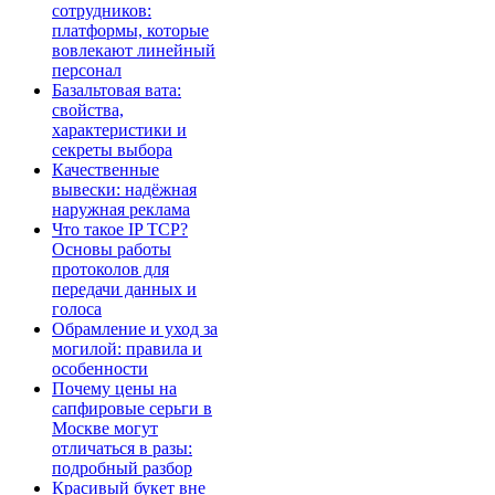
сотрудников:
платформы, которые
вовлекают линейный
персонал
Базальтовая вата:
свойства,
характеристики и
секреты выбора
Качественные
вывески: надёжная
наружная реклама
Что такое IP TCP?
Основы работы
протоколов для
передачи данных и
голоса
Обрамление и уход за
могилой: правила и
особенности
Почему цены на
сапфировые серьги в
Москве могут
отличаться в разы:
подробный разбор
Красивый букет вне