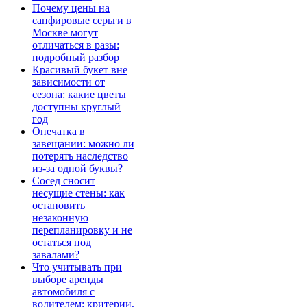
Почему цены на
сапфировые серьги в
Москве могут
отличаться в разы:
подробный разбор
Красивый букет вне
зависимости от
сезона: какие цветы
доступны круглый
год
Опечатка в
завещании: можно ли
потерять наследство
из-за одной буквы?
Сосед сносит
несущие стены: как
остановить
незаконную
перепланировку и не
остаться под
завалами?
Что учитывать при
выборе аренды
автомобиля с
водителем: критерии,