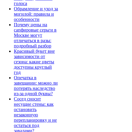
голоса
Обрамление и уход за
могилой: правила и
особенности
Почему цены на
сапфировые серьги в
Москве могут
отличаться в разы:
подробный разбор
Красивый букет вне
зависимости от
сезона: какие цветы
доступны круглый
год
Опечатка в
завещании: можно ли
потерять наследство
из-за одной буквы?
Сосед сносит
несущие стены: как
остановить
незаконную
перепланировку и не
остаться под
завалами?