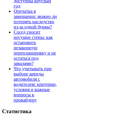
доступны круглый
год
Опечатка в
завещании: можно ли
потерять наследство
из-за одной буквы?
Сосед сносит
несущие стены: как
остановить
незаконную
перепланировку и не
остаться под
завалами?
Что учитывать при
выборе аренды
автомобиля с
водителем: критерии,
условия и важные
вопросы к
провайдеру
Статистика