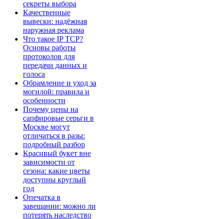
секреты выбора
Качественные
вывески: надёжная
наружная реклама
Что такое IP TCP?
Основы работы
протоколов для
передачи данных и
голоса
Обрамление и уход за
могилой: правила и
особенности
Почему цены на
сапфировые серьги в
Москве могут
отличаться в разы:
подробный разбор
Красивый букет вне
зависимости от
сезона: какие цветы
доступны круглый
год
Опечатка в
завещании: можно ли
потерять наследство