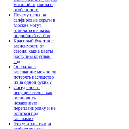
могилой: правила и
особенности
Почему цены на
сапфировые серьги в
Москве могут
отличаться в разы:
подробный разбор
Красивый букет вне
зависимости от
сезона: какие цветы
доступны круглый
год
Опечатка в
завещании: можно ли
потерять наследство
из-за одной буквы?
Сосед сносит
несущие стены: как
остановить
незаконную
перепланировку и не
остаться под
завалами?
Что учитывать при
выборе аренды