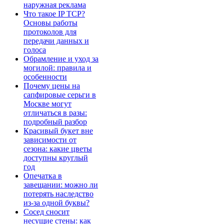
наружная реклама
Что такое IP TCP?
Основы работы
протоколов для
передачи данных и
голоса
Обрамление и уход за
могилой: правила и
особенности
Почему цены на
сапфировые серьги в
Москве могут
отличаться в разы:
подробный разбор
Красивый букет вне
зависимости от
сезона: какие цветы
доступны круглый
год
Опечатка в
завещании: можно ли
потерять наследство
из-за одной буквы?
Сосед сносит
несущие стены: как