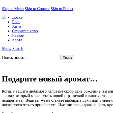
Skip to Menu
Skip to Content
Skip to Footer
Доска
Блог
Авто
Строительство
Разное
Карта
Show Search
Поиск
Подарите новый аромат…
Когда у вашего любимого человека скоро день рождение, вы как
аромат, который может стать новой страничкой в ваших отношени
подарите вы. Ведь вы же не станете выбирать духи или туалетн
после этого что-то приобретете. Именно такой должна быть пр