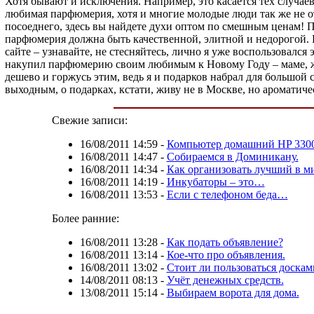
Хотя бывают и исключения. Например, это касается тех случаев
любимая парфюмерия, хотя и многие молодые люди так же не о
посоеднего, здесь вы найдете духи оптом по смешным ценам! По
парфюмерия должна быть качественной, элитной и недорогой. Н
сайте – узнавайте, не стесняйтесь, лично я уже воспользовался
накупил парфюмерию своим любимым к Новому Году – маме, жене,
дешево и горжусь этим, ведь я и подарков набрал для большой 
выходным, о подарках, кстати, живу не в Москве, но ароматиче
Свежие записи:
16/08/2011 14:59
-
Компьютер домашний HP 3300
16/08/2011 14:47
-
Собираемся в Доминикану.
16/08/2011 14:34
-
Как организовать лучший в м
16/08/2011 14:19
-
Инкубаторы – это…
16/08/2011 13:53
-
Если с телефоном беда…
Более ранние:
16/08/2011 13:28
-
Как подать объявление?
16/08/2011 13:14
-
Кое-что про объявления.
16/08/2011 13:02
-
Стоит ли пользоваться доска
14/08/2011 08:13
-
Учёт денежных средств.
13/08/2011 15:14
-
Выбираем ворота для дома.