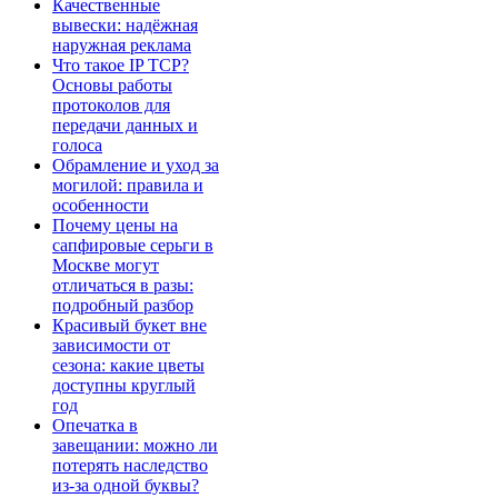
Качественные
вывески: надёжная
наружная реклама
Что такое IP TCP?
Основы работы
протоколов для
передачи данных и
голоса
Обрамление и уход за
могилой: правила и
особенности
Почему цены на
сапфировые серьги в
Москве могут
отличаться в разы:
подробный разбор
Красивый букет вне
зависимости от
сезона: какие цветы
доступны круглый
год
Опечатка в
завещании: можно ли
потерять наследство
из-за одной буквы?