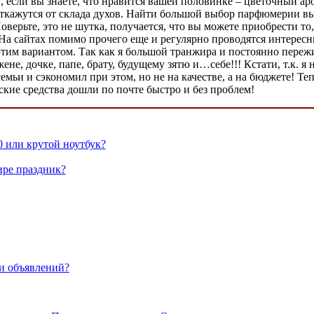
, если вы знаете, что нравится вашей половинке – цветочный аро
ткажутся от склада духов. Найти большой выбор парфюмерии вы 
верьте, это не шутка, получается, что вы можете приобрести то,
а сайтах помимо прочего еще и регулярно проводятся интересны
 этим вариантом. Так как я большой транжира и постоянно пережи
 дочке, папе, брату, будущему зятю и…себе!!! Кстати, т.к. я н
семьи и сэкономил при этом, но не на качестве, а на бюджете! Т
ские средства дошли по почте быстро и без проблем!
 или крутой ноутбук?
ире праздник?
ми объявлений?