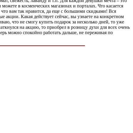
мат, свежесть, лаванду и т.п. Для каждой девушки мечта – это
можете в космеических магазинах и порталах. Что касается
 что вам так нравится, да еще с большими скидками! Вся
е акции. Какая действует сейчас, вы узнаете на конкретном
ваю, что не смогу купить подарок за несколько дней, то уже
аткнулся на акцию, то приобрел в розницу духи для всех очень
еперь можно спокойно работать дальше, не переживая по