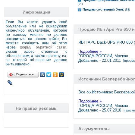
Продам программное обеспеч
(54)
Продам системный блок
(58)
Информация
Если Вы хотите удалить своё
объявление или же обнаружили
Продаю Ибп Apc Pro 650 и
какое-либо объявление, которое
по вашему мнению не должно
находиться на нашем сайте, Вы
ИБП АРС Back-UPS PRO 650 (б
можете сообщить нам об этом
через
форму обратной связи
,
Подробнее »
указав адрес страницы с
объявлением, а так же причину, из-
ГОРОДА РОССИИ, Москва
за которой объявление должно
Добавлено - 22.01.2011
[просмо
быть удалено.
Поделиться…
Источники Бесперебойног
Все об Источниках Бесперебо
Подробнее »
ГОРОДА РОССИИ, Москва
На правах рекламы
Добавлено - 25.07.2010
[просмо
Аккумуляторы