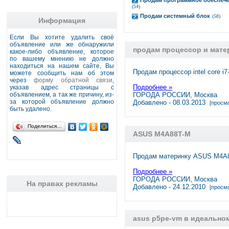
Продам программное обеспеч
(54)
Продам системный блок
(58)
Информация
Если Вы хотите удалить своё
объявление или же обнаружили
продам процессор и мате
какое-либо объявление, которое
по вашему мнению не должно
находиться на нашем сайте, Вы
Продам процессор intel core i7
можете сообщить нам об этом
через
форму обратной связи
,
Подробнее »
указав адрес страницы с
объявлением, а так же причину, из-
ГОРОДА РОССИИ, Москва
за которой объявление должно
Добавлено - 08.03.2013
[просмо
быть удалено.
Поделиться…
ASUS M4A88T-M
Продам материнку ASUS M4A8
Подробнее »
ГОРОДА РОССИИ, Москва
На правах рекламы
Добавлено - 24.12.2010
[просмо
asus p5pe-vm в идеально