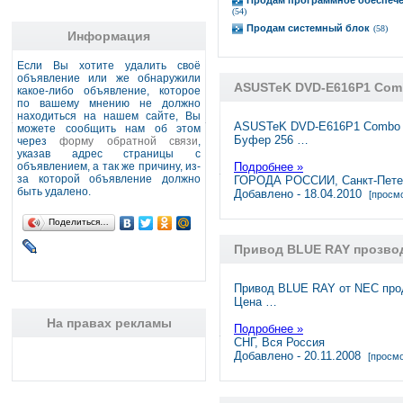
Продам программное обеспеч
(54)
Продам системный блок
(58)
Информация
Если Вы хотите удалить своё
объявление или же обнаружили
ASUSTeK DVD-E616P1 Comb
какое-либо объявление, которое
по вашему мнению не должно
находиться на нашем сайте, Вы
ASUSTeK DVD-E616P1 Combo п
можете сообщить нам об этом
Буфер 256 …
через
форму обратной связи
,
указав адрес страницы с
объявлением, а так же причину, из-
Подробнее »
за которой объявление должно
ГОРОДА РОССИИ, Санкт-Пете
быть удалено.
Добавлено - 18.04.2010
[просмо
Поделиться…
Привод BLUE RAY прозво
Привод BLUE RAY от NEC про
Цена …
На правах рекламы
Подробнее »
СНГ, Вся Россия
Добавлено - 20.11.2008
[просмо