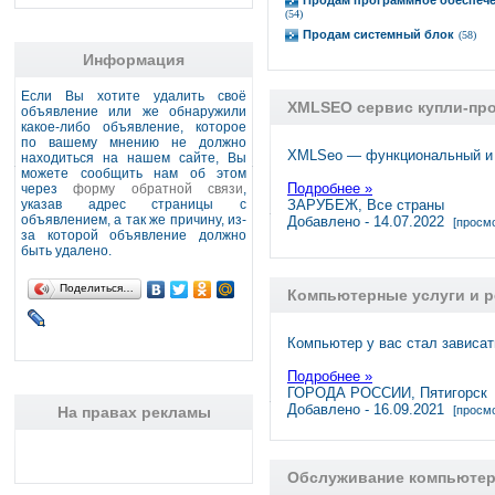
Продам программное обеспеч
(54)
Продам системный блок
(58)
Информация
Если Вы хотите удалить своё
XMLSEO сервис купли-про
объявление или же обнаружили
какое-либо объявление, которое
по вашему мнению не должно
XMLSeo — функциональный и 
находиться на нашем сайте, Вы
можете сообщить нам об этом
Подробнее »
через
форму обратной связи
,
указав адрес страницы с
ЗАРУБЕЖ, Все страны
объявлением, а так же причину, из-
Добавлено - 14.07.2022
[просмо
за которой объявление должно
быть удалено.
Поделиться…
Компьютерные услуги и р
Компьютер у вас стал зависат
Подробнее »
ГОРОДА РОССИИ, Пятигорск
Добавлено - 16.09.2021
На правах рекламы
[просмо
Обслуживание компьютеро