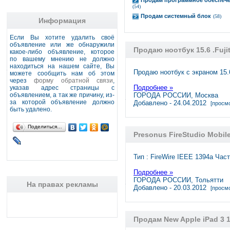
Продам программное обеспеч
(54)
Продам системный блок
(58)
Информация
Если Вы хотите удалить своё
объявление или же обнаружили
Продаю ноотбук 15.6 .Fuji
какое-либо объявление, которое
по вашему мнению не должно
находиться на нашем сайте, Вы
Продаю ноотбук с экраном 15.6
можете сообщить нам об этом
через
форму обратной связи
,
Подробнее »
указав адрес страницы с
объявлением, а так же причину, из-
ГОРОДА РОССИИ, Москва
за которой объявление должно
Добавлено - 24.04.2012
[просмо
быть удалено.
Поделиться…
Presonus FireStudio Mobil
Тип : FireWire IEEE 1394a Част
Подробнее »
ГОРОДА РОССИИ, Тольятти
На правах рекламы
Добавлено - 20.03.2012
[просмо
Продам New Apple iPad 3 