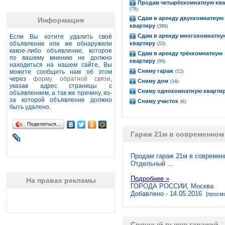
Продам четырёхкомнатную ква
(79)
Сдам в аренду двухкомнатную
Информация
квартиру
(388)
Сдам в аренду многокомнатну
Если Вы хотите удалить своё
объявление или же обнаружили
квартиру
(53)
какое-либо объявление, которое
Сдам в аренду трёхкомнатную
по вашему мнению не должно
квартиру
(99)
находиться на нашем сайте, Вы
Сниму гараж
можете сообщить нам об этом
(12)
через
форму обратной связи
,
Сниму дом
(14)
указав адрес страницы с
Сниму однокомнатную кварти
объявлением, а так же причину, из-
за которой объявление должно
Сниму участок
(6)
быть удалено.
Поделиться…
Гараж 21м в современном
Продам гараж 21м в современ
Отдельный …
Подробнее »
На правах рекламы
ГОРОДА РОССИИ, Москва
Добавлено - 14.05.2016
[просмо
Срочный выкуп гаражей