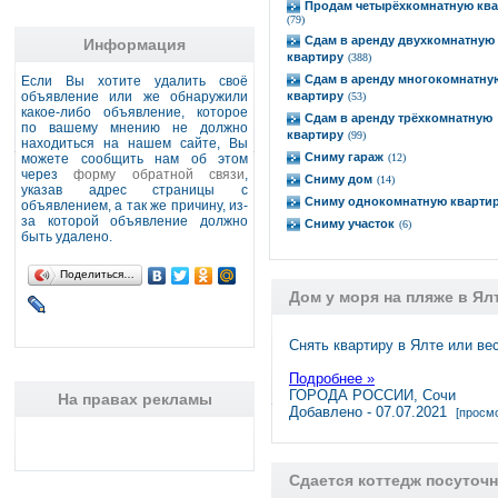
Продам четырёхкомнатную ква
(79)
Сдам в аренду двухкомнатную
Информация
квартиру
(388)
Сдам в аренду многокомнатну
Если Вы хотите удалить своё
объявление или же обнаружили
квартиру
(53)
какое-либо объявление, которое
Сдам в аренду трёхкомнатную
по вашему мнению не должно
квартиру
(99)
находиться на нашем сайте, Вы
Сниму гараж
можете сообщить нам об этом
(12)
через
форму обратной связи
,
Сниму дом
(14)
указав адрес страницы с
Сниму однокомнатную кварти
объявлением, а так же причину, из-
за которой объявление должно
Сниму участок
(6)
быть удалено.
Поделиться…
Дом у моря на пляже в Ял
Снять квартиру в Ялте или ве
Подробнее »
ГОРОДА РОССИИ, Сочи
На правах рекламы
Добавлено - 07.07.2021
[просмо
Сдается коттедж посуточ