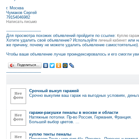
г. Москва
Чумаков Сергей
79154046982
Написать письмо
----------------------------
Для просмотра похожих объявлений пройдите по ссылке:
Куплю гара
Хотите удалить своё объявление? Используйте
или н
личный кабинет
же причину, почему не можете удалить объявление самостоятельно).
Чтобы ваше объявление лучше проиндексировалось и его смогли уви
Поделиться…
----------------------------
Срочный выкуп гаражей
Срочно выкупим ваш гараж на выгодных условиях, деньг
гаражи-ракушки пеналы в москве и области
Натяжные потолки. Пр-во Россия, Германия, Франция.
Большой выбор цветов. …
куплю тенты пеналы
Покупаем Тенты-укрытия б/у. Покупка,. Перенос и ремонт