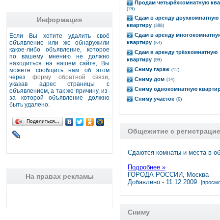
Продам четырёхкомнатную ква
(79)
Сдам в аренду двухкомнатную
Информация
квартиру
(388)
Сдам в аренду многокомнатну
Если Вы хотите удалить своё
объявление или же обнаружили
квартиру
(53)
какое-либо объявление, которое
Сдам в аренду трёхкомнатную
по вашему мнению не должно
квартиру
(99)
находиться на нашем сайте, Вы
Сниму гараж
можете сообщить нам об этом
(12)
через
форму обратной связи
,
Сниму дом
(14)
указав адрес страницы с
Сниму однокомнатную кварти
объявлением, а так же причину, из-
за которой объявление должно
Сниму участок
(6)
быть удалено.
Поделиться…
Общежитие с регистраци
Сдаются комнаты и места в об
Подробнее »
ГОРОДА РОССИИ, Москва
На правах рекламы
Добавлено - 11.12.2009
[просмо
Сниму