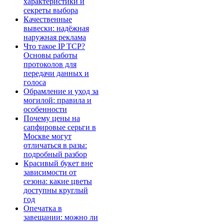
характеристики и
секреты выбора
Качественные
вывески: надёжная
наружная реклама
Что такое IP TCP?
Основы работы
протоколов для
передачи данных и
голоса
Обрамление и уход за
могилой: правила и
особенности
Почему цены на
сапфировые серьги в
Москве могут
отличаться в разы:
подробный разбор
Красивый букет вне
зависимости от
сезона: какие цветы
доступны круглый
год
Опечатка в
завещании: можно ли