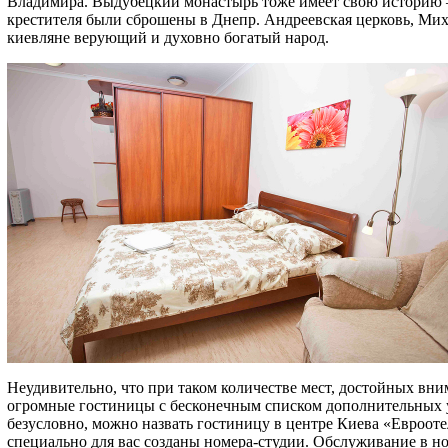
Владимира. Выдубецкий монастырь тоже имеет свою историю – 
крестителя были сброшены в Днепр. Андреевская церковь, Миха
киевляне верующий и духовно богатый народ.
Неудивительно, что при таком количестве мест, достойных вни
огромные гостиницы с бесконечным списком дополнительных у
безусловно, можно назвать гостиницу в центре Киева «Евроотел
специально для вас созданы номера-студии. Обслуживание в но