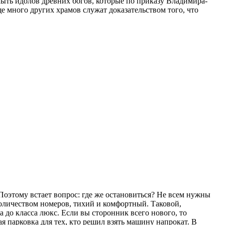
лыть идолов древних богов, которые по приказу Владимира-
е много других храмов служат доказательством того, что
Поэтому встает вопрос: где же остановиться? Не всем нужны
оличеством номеров, тихий и комфортный. Таковой,
а до класса люкс. Если вы сторонник всего нового, то
я парковка для тех, кто решил взять машину напрокат. В