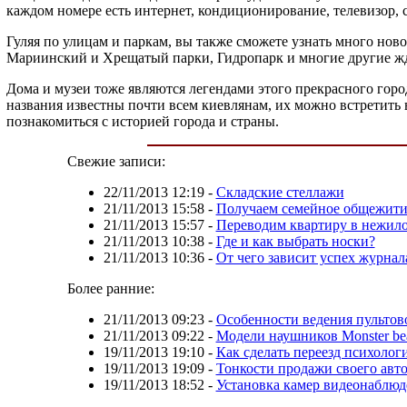
каждом номере есть интернет, кондиционирование, телевизор, с
Гуляя по улицам и паркам, вы также сможете узнать много нов
Мариинский и Хрещатый парки, Гидропарк и многие другие жд
Дома и музеи тоже являются легендами этого прекрасного гор
названия известны почти всем киевлянам, их можно встретить
познакомиться с историей города и страны.
Свежие записи:
22/11/2013 12:19
-
Складские стеллажи
21/11/2013 15:58
-
Получаем семейное общежити
21/11/2013 15:57
-
Переводим квартиру в нежил
21/11/2013 10:38
-
Где и как выбрать носки?
21/11/2013 10:36
-
От чего зависит успех журнал
Более ранние:
21/11/2013 09:23
-
Особенности ведения пультов
21/11/2013 09:22
-
Модели наушников Monster be
19/11/2013 19:10
-
Как сделать переезд психолог
19/11/2013 19:09
-
Тонкости продажи своего авт
19/11/2013 18:52
-
Установка камер видеонаблюд