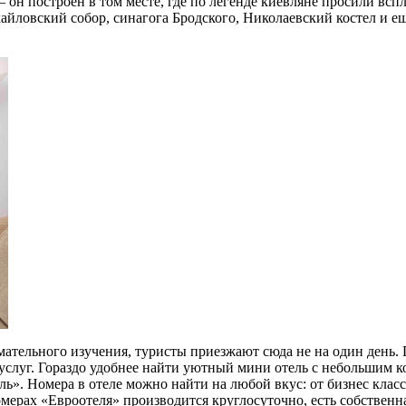
он построен в том месте, где по легенде киевляне просили всп
йловский собор, синагога Бродского, Николаевский костел и ещ
мательного изучения, туристы приезжают сюда не на один день. 
слуг. Гораздо удобнее найти уютный мини отель с небольшим к
ь». Номера в отеле можно найти на любой вкус: от бизнес класс
мерах «Евроотеля» производится круглосуточно, есть собственна