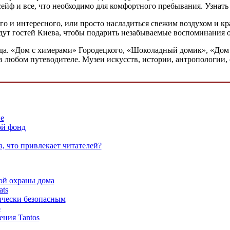
ейф и все, что необходимо для комфортного пребывания. Узнать 
ого и интересного, или просто насладиться свежим воздухом и к
ут гостей Киева, чтобы подарить незабываемые воспоминания 
ода. «Дом с химерами» Городецкого, «Шоколадный домик», «Дом 
 в любом путеводителе. Музеи искусств, истории, антропологии
е
ой фонд
а, что привлекает читателей?
ой охраны дома
ats
ически безопасным
о
ения Tantos