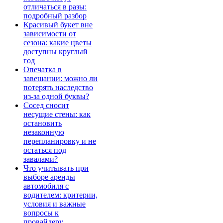
отличаться в разы:
подробный разбор
Красивый букет вне
зависимости от
сезона: какие цветы
доступны круглый
год
Опечатка в
завещании: можно ли
потерять наследство
из-за одной буквы?
Сосед сносит
несущие стены: как
остановить
незаконную
перепланировку и не
остаться под
завалами?
Что учитывать при
выборе аренды
автомобиля с
водителем: критерии,
условия и важные
вопросы к
провайдеру