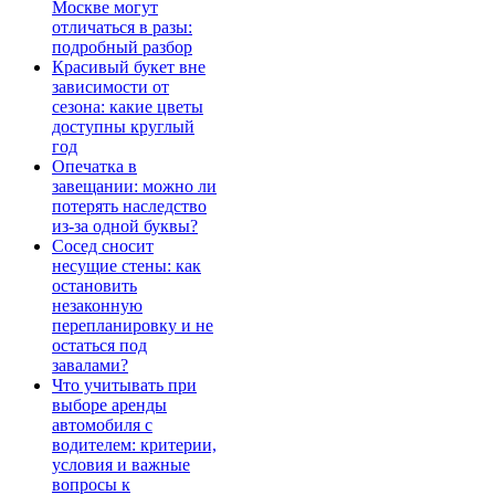
Москве могут
отличаться в разы:
подробный разбор
Красивый букет вне
зависимости от
сезона: какие цветы
доступны круглый
год
Опечатка в
завещании: можно ли
потерять наследство
из-за одной буквы?
Сосед сносит
несущие стены: как
остановить
незаконную
перепланировку и не
остаться под
завалами?
Что учитывать при
выборе аренды
автомобиля с
водителем: критерии,
условия и важные
вопросы к