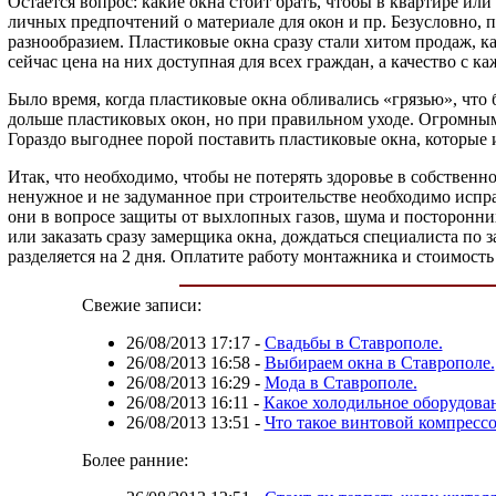
Остается вопрос: какие окна стоит брать, чтобы в квартире или
личных предпочтений о материале для окон и пр. Безусловно,
разнообразием. Пластиковые окна сразу стали хитом продаж, ка
сейчас цена на них доступная для всех граждан, а качество с 
Было время, когда пластиковые окна обливались «грязью», что
дольше пластиковых окон, но при правильном уходе. Огромным 
Гораздо выгоднее порой поставить пластиковые окна, которые и
Итак, что необходимо, чтобы не потерять здоровье в собственн
ненужное и не задуманное при строительстве необходимо испра
они в вопросе защиты от выхлопных газов, шума и посторонни
или заказать сразу замерщика окна, дождаться специалиста по 
разделяется на 2 дня. Оплатите работу монтажника и стоимост
Свежие записи:
26/08/2013 17:17
-
Свадьбы в Ставрополе.
26/08/2013 16:58
-
Выбираем окна в Ставрополе.
26/08/2013 16:29
-
Мода в Ставрополе.
26/08/2013 16:11
-
Какое холодильное оборудова
26/08/2013 13:51
-
Что такое винтовой компрессо
Более ранние: