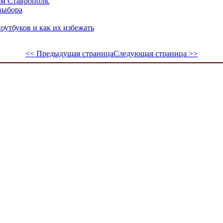
ям Ставрополя.
выбора
утбуков и как их избежать
<< Предыдущая страница
Следующая страница >>