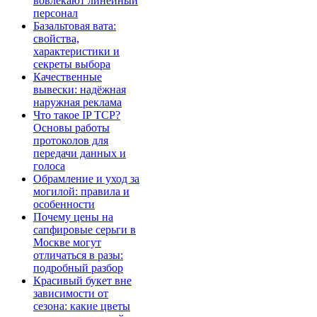
вовлекают линейный
персонал
Базальтовая вата:
свойства,
характеристики и
секреты выбора
Качественные
вывески: надёжная
наружная реклама
Что такое IP TCP?
Основы работы
протоколов для
передачи данных и
голоса
Обрамление и уход за
могилой: правила и
особенности
Почему цены на
сапфировые серьги в
Москве могут
отличаться в разы:
подробный разбор
Красивый букет вне
зависимости от
сезона: какие цветы