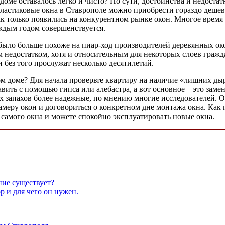
 доме оставалось легко и чисто? По сути, достоинства и недоста
 пластиковые окна в Ставрополе можно приобрести гораздо деше
к только появились на конкурентном рынке окон. Многое время о
каждым годом совершенствуется.
 было больше похоже на пиар-ход производителей деревянных ок
недостатком, хотя и относительным для некоторых слоев гражда
 без того прослужат несколько десятилетий.
ом доме? Для начала проверьте квартиру на наличие «лишних дыр
вить с помощью гипса или алебастра, а вот основное – это зам
х запахов более надежные, по мнению многие исследователей. О
замеру окон и договориться о конкретном дне монтажа окна. Как 
ь самого окна и можете спокойно эксплуатировать новые окна.
ние существует?
р и для чего он нужен.