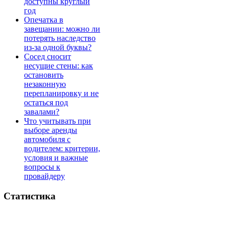
доступны круглый
год
Опечатка в
завещании: можно ли
потерять наследство
из-за одной буквы?
Сосед сносит
несущие стены: как
остановить
незаконную
перепланировку и не
остаться под
завалами?
Что учитывать при
выборе аренды
автомобиля с
водителем: критерии,
условия и важные
вопросы к
провайдеру
Статистика