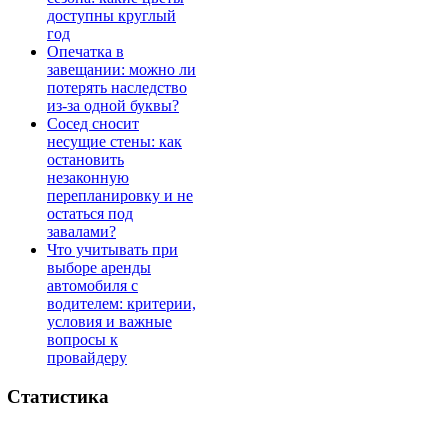
доступны круглый
год
Опечатка в
завещании: можно ли
потерять наследство
из-за одной буквы?
Сосед сносит
несущие стены: как
остановить
незаконную
перепланировку и не
остаться под
завалами?
Что учитывать при
выборе аренды
автомобиля с
водителем: критерии,
условия и важные
вопросы к
провайдеру
Статистика