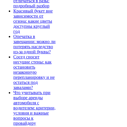
отличаться в разы:
подробный разбор
Красивый букет вне
зависимости от
сезона: какие цветы
доступны круглый
год
Опечатка в
завещании: можно ли
потерять наследство
из-за одной буквы?
Сосед сносит
несущие стены: как
остановить
незаконную
перепланировку и не
остаться под
завалами?
Что учитывать при
выборе аренды
автомобиля с
водителем: критерии,
условия и важные
вопросы к
провайдеру