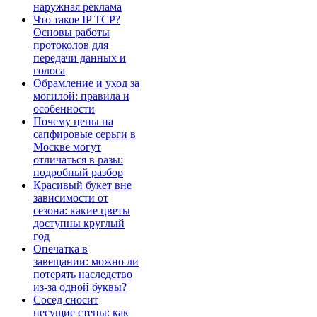
наружная реклама
Что такое IP TCP?
Основы работы
протоколов для
передачи данных и
голоса
Обрамление и уход за
могилой: правила и
особенности
Почему цены на
сапфировые серьги в
Москве могут
отличаться в разы:
подробный разбор
Красивый букет вне
зависимости от
сезона: какие цветы
доступны круглый
год
Опечатка в
завещании: можно ли
потерять наследство
из-за одной буквы?
Сосед сносит
несущие стены: как