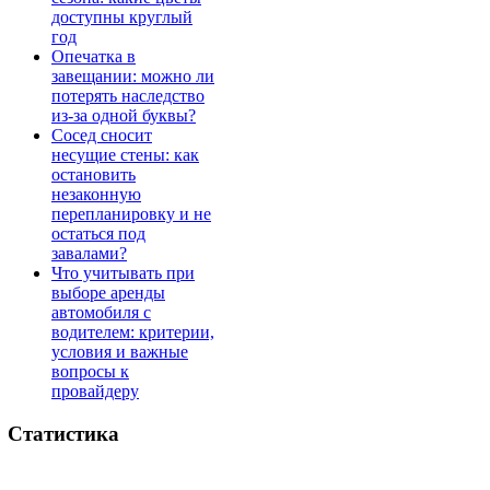
доступны круглый
год
Опечатка в
завещании: можно ли
потерять наследство
из-за одной буквы?
Сосед сносит
несущие стены: как
остановить
незаконную
перепланировку и не
остаться под
завалами?
Что учитывать при
выборе аренды
автомобиля с
водителем: критерии,
условия и важные
вопросы к
провайдеру
Статистика