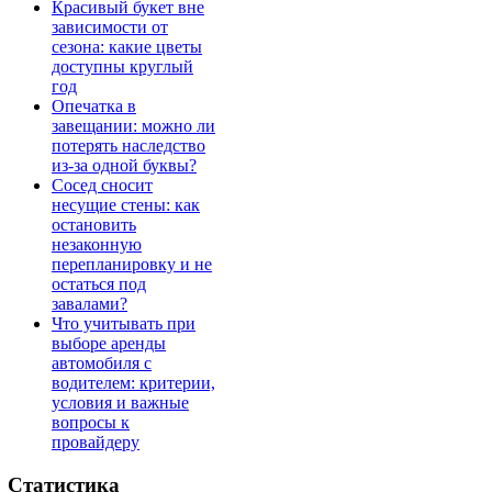
Красивый букет вне
зависимости от
сезона: какие цветы
доступны круглый
год
Опечатка в
завещании: можно ли
потерять наследство
из-за одной буквы?
Сосед сносит
несущие стены: как
остановить
незаконную
перепланировку и не
остаться под
завалами?
Что учитывать при
выборе аренды
автомобиля с
водителем: критерии,
условия и важные
вопросы к
провайдеру
Статистика