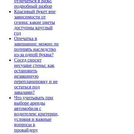
отличаться в разы:
подробный разбор
Красивый букет вне
зависимости от
сезона: какие цветы
доступны круглый
год
Опечатка в
завещании: можно ли
потерять наследство
из-за одной буквы?
Сосед сносит
несущие стены: как
остановить
незаконную
перепланировку и не
остаться под
завалами?
Что учитывать при
выборе аренды
автомобиля с
водителем: критерии,
условия и важные
вопросы к
провайдеру