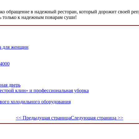
ько обращение в надежный ресторан, который дорожит своей реп
сь только к надежным поварам суши!
а для женщин
4000
ная дверь
строй клин» и профессиональная уборка
вого холодильного оборудования
<< Предыдущая страница
Следующая страница >>