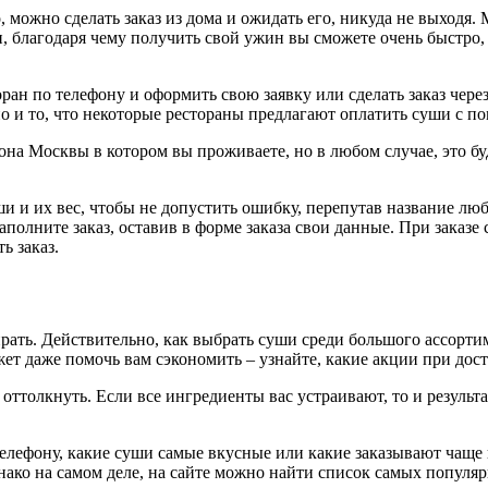
, можно сделать заказ из дома и ожидать его, никуда не выходя
, благодаря чему получить свой ужин вы сможете очень быстро, б
ран по телефону и оформить свою заявку или сделать заказ чере
но и то, что некоторые рестораны предлагают оплатить суши с п
айона Москвы в котором вы проживаете, но в любом случае, это 
ши и их вес, чтобы не допустить ошибку, перепутав название лю
аполните заказ, оставив в форме заказа свои данные. При заказе
ь заказ.
рать. Действительно, как выбрать суши среди большого ассортим
жет даже помочь вам сэкономить – узнайте, какие акции при дос
оттолкнуть. Если все ингредиенты вас устраивают, то и результ
 телефону, какие суши самые вкусные или какие заказывают чаще
нако на самом деле, на сайте можно найти список самых популяр