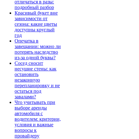
отличаться в разы:
подробный разбор
Красивый букет вне
зависимости от
сезона: какие цветы
доступны круглый
год
Опечатка в
завещании: можно ли
потерять наследство
из-за одной буквы?
Сосед сносит
несущие стены: как
остановить
незаконную
перепланировку и не
остаться под
завалами?
Что учитывать при
выборе аренды
автомобиля с
водителем: критерии,
условия и важные
вопросы к
провайдеру