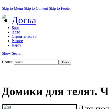
Skip to Menu
Skip to Content
Skip to Footer
Доска
Блог
Авто
Строительство
Разное
Карта
Show Search
Поиск
Домики для телят. Ч
Для по