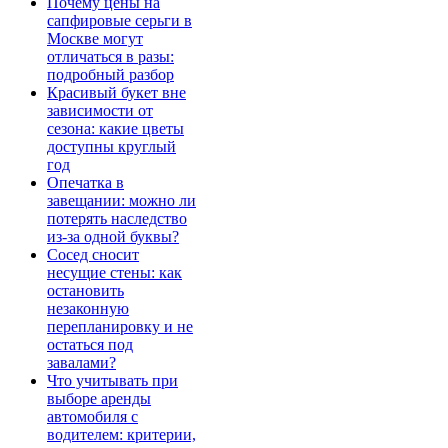
Почему цены на
сапфировые серьги в
Москве могут
отличаться в разы:
подробный разбор
Красивый букет вне
зависимости от
сезона: какие цветы
доступны круглый
год
Опечатка в
завещании: можно ли
потерять наследство
из-за одной буквы?
Сосед сносит
несущие стены: как
остановить
незаконную
перепланировку и не
остаться под
завалами?
Что учитывать при
выборе аренды
автомобиля с
водителем: критерии,