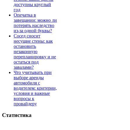
доступны круглый
год
Опечатка в
завещании: можно ли
потерять наследство
из-за одной буквы?
Сосед сносит
несущие стены: как
остановить
незаконную
перепланировку и не
остаться под
завалами?
Что учитывать при
выборе аренды
автомобиля с
водителем: критерии,
условия и важные
вопросы к
провайдеру
Статистика