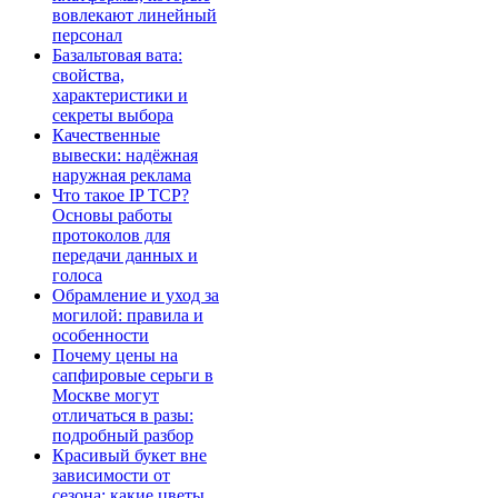
вовлекают линейный
персонал
Базальтовая вата:
свойства,
характеристики и
секреты выбора
Качественные
вывески: надёжная
наружная реклама
Что такое IP TCP?
Основы работы
протоколов для
передачи данных и
голоса
Обрамление и уход за
могилой: правила и
особенности
Почему цены на
сапфировые серьги в
Москве могут
отличаться в разы:
подробный разбор
Красивый букет вне
зависимости от
сезона: какие цветы