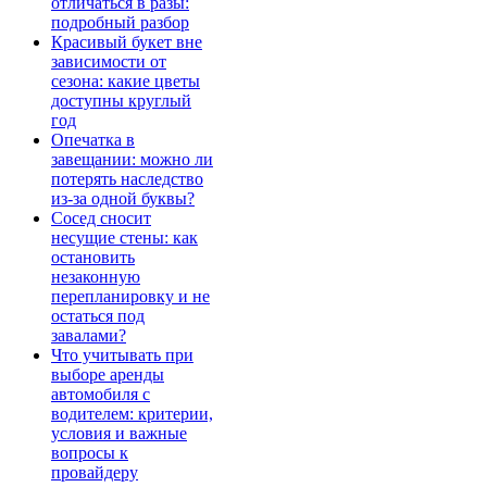
отличаться в разы:
подробный разбор
Красивый букет вне
зависимости от
сезона: какие цветы
доступны круглый
год
Опечатка в
завещании: можно ли
потерять наследство
из-за одной буквы?
Сосед сносит
несущие стены: как
остановить
незаконную
перепланировку и не
остаться под
завалами?
Что учитывать при
выборе аренды
автомобиля с
водителем: критерии,
условия и важные
вопросы к
провайдеру