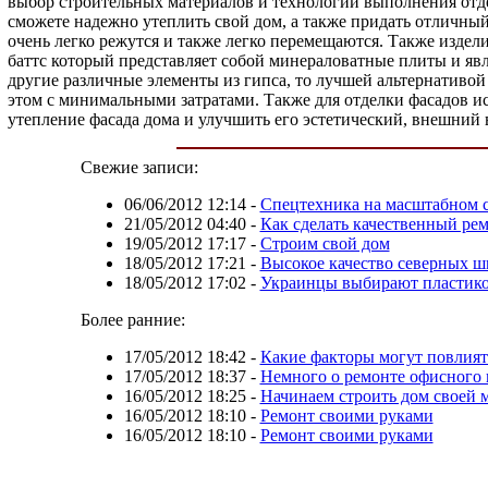
выбор строительных материалов и технологий выполнения отде
сможете надежно утеплить свой дом, а также придать отличный
очень легко режутся и также легко перемещаются. Также издел
баттс который представляет собой минераловатные плиты и явл
другие различные элементы из гипса, то лучшей альтернативой
этом с минимальными затратами. Также для отделки фасадов и
утепление фасада дома и улучшить его эстетический, внешний
Свежие записи:
06/06/2012 12:14
-
Спецтехника на масштабном с
21/05/2012 04:40
-
Как сделать качественный ре
19/05/2012 17:17
-
Строим свой дом
18/05/2012 17:21
-
Высокое качество северных ш
18/05/2012 17:02
-
Украинцы выбирают пластико
Более ранние:
17/05/2012 18:42
-
Какие факторы могут повлият
17/05/2012 18:37
-
Немного о ремонте офисного
16/05/2012 18:25
-
Начинаем строить дом своей 
16/05/2012 18:10
-
Ремонт своими руками
16/05/2012 18:10
-
Ремонт своими руками