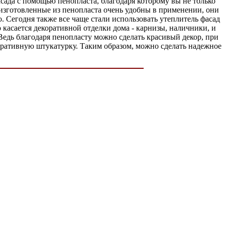
сада с помощью пенопласта, благодаря которому вы не только
 изготовленные из пенопласта очень удобны в применении, они
. Сегодня также все чаще стали использовать утеплитель фасад
 касается декоративной отделки дома - карнизы, наличники, и
Ведь благодаря пенопласту можно сделать красивый декор, при
оративную штукатурку. Таким образом, можно сделать надежное