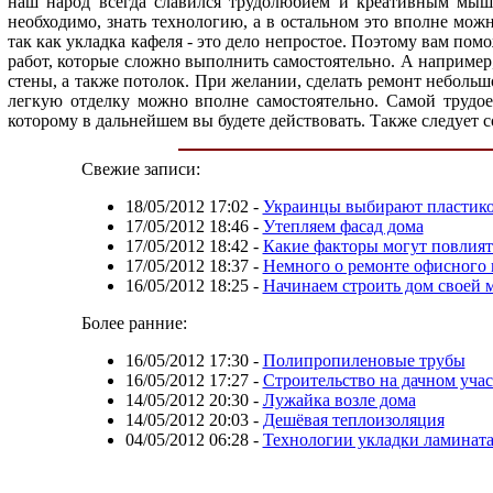
наш народ всегда славился трудолюбием и креативным мышле
необходимо, знать технологию, а в остальном это вполне можн
так как укладка кафеля - это дело непростое. Поэтому вам пом
работ, которые сложно выполнить самостоятельно. А например, 
стены, а также потолок. При желании, сделать ремонт небольш
легкую отделку можно вполне самостоятельно. Самой трудое
которому в дальнейшем вы будете действовать. Также следует 
Свежие записи:
18/05/2012 17:02
-
Украинцы выбирают пластико
17/05/2012 18:46
-
Утепляем фасад дома
17/05/2012 18:42
-
Какие факторы могут повлият
17/05/2012 18:37
-
Немного о ремонте офисного
16/05/2012 18:25
-
Начинаем строить дом своей 
Более ранние:
16/05/2012 17:30
-
Полипропиленовые трубы
16/05/2012 17:27
-
Строительство на дачном учас
14/05/2012 20:30
-
Лужайка возле дома
14/05/2012 20:03
-
Дешёвая теплоизоляция
04/05/2012 06:28
-
Технологии укладки ламинат