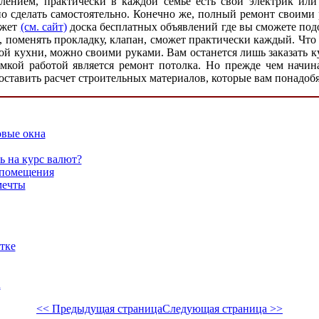
нием, практически в каждой семье есть свой электрик или с
о сделать самостоятельно. Конечно же, полный ремонт своими 
ожет
(см. сайт)
доска бесплатных объявлений где вы сможете под
поменять прокладку, клапан, сможет практически каждый. Что к
ой кухни, можно своими руками. Вам останется лишь заказать к
мкой работой является ремонт потолка. Но прежде чем начина
составить расчет строительных материалов, которые вам понадоб
вые окна
ь на курс валют?
 помещения
мечты
тке
а
<< Предыдущая страница
Следующая страница >>