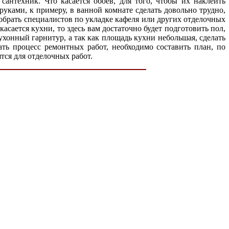
антехник. Что касается обоев, для того, чтобы их наклеить
руками, к примеру, в ванной комнате сделать довольно трудно,
обрать специалистов по укладке кафеля или других отделочных
асается кухни, то здесь вам достаточно будет подготовить пол,
ухонный гарнитур, а так как площадь кухни небольшая, сделать
ть процесс ремонтных работ, необходимо составить план, по
ятся для отделочных работ.