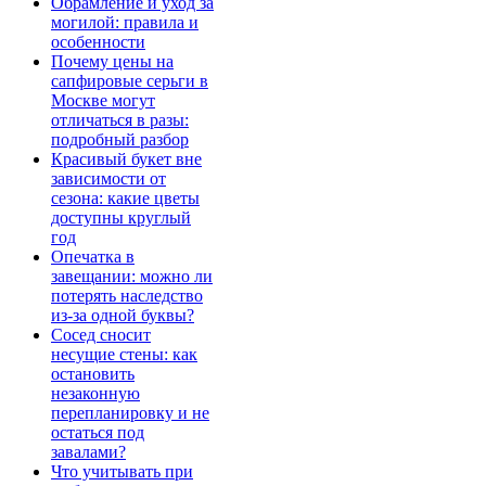
Обрамление и уход за
могилой: правила и
особенности
Почему цены на
сапфировые серьги в
Москве могут
отличаться в разы:
подробный разбор
Красивый букет вне
зависимости от
сезона: какие цветы
доступны круглый
год
Опечатка в
завещании: можно ли
потерять наследство
из-за одной буквы?
Сосед сносит
несущие стены: как
остановить
незаконную
перепланировку и не
остаться под
завалами?
Что учитывать при