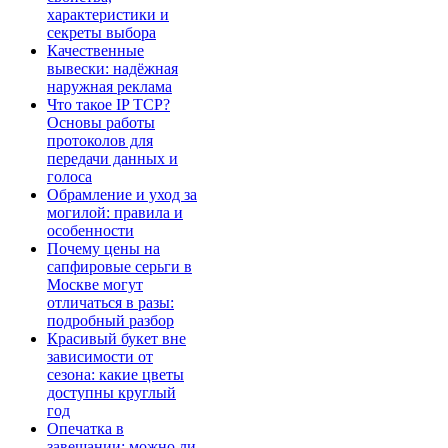
характеристики и
секреты выбора
Качественные
вывески: надёжная
наружная реклама
Что такое IP TCP?
Основы работы
протоколов для
передачи данных и
голоса
Обрамление и уход за
могилой: правила и
особенности
Почему цены на
сапфировые серьги в
Москве могут
отличаться в разы:
подробный разбор
Красивый букет вне
зависимости от
сезона: какие цветы
доступны круглый
год
Опечатка в
завещании: можно ли