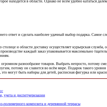
орое находится в области. Однако не всем удобно кататься дале
него ответ и сделать наиболее удачный выбор подарка. Самое сло
о столице и области доставку осуществляет курьерская служба,
 производстве каждый заказ упаковывается максимально тщательн
аниям.
 огромном разнообразие товаров. Выбрать непросто, потому сме
ругим, потому он славится во всём мире. Подарок такого уровня 
, это могут быть наборы для детей, расписная фигурка или крас
сс
и, учета и диспетчеризации
но-полимерного композита и деревянной террасы