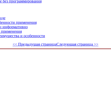
те без программирования
нде
обенности применения
 и информативно
и применения
еимущества и особенности
<< Предыдущая страница
Следующая страница >>