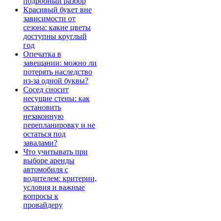
подробный разбор
Красивый букет вне
зависимости от
сезона: какие цветы
доступны круглый
год
Опечатка в
завещании: можно ли
потерять наследство
из-за одной буквы?
Сосед сносит
несущие стены: как
остановить
незаконную
перепланировку и не
остаться под
завалами?
Что учитывать при
выборе аренды
автомобиля с
водителем: критерии,
условия и важные
вопросы к
провайдеру