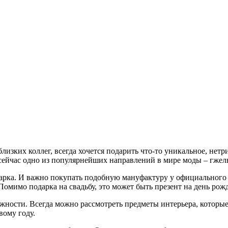
зких коллег, всегда хочется подарить что-то уникальное, нетри
ейчас одно из популярнейших направлений в мире моды – гжель.
дарка. И важно покупать подобную мануфактуру у официального 
мимо подарка на свадьбу, это может быть презент на день рожд
жности. Всегда можно рассмотреть предметы интерьера, которы
вому году.