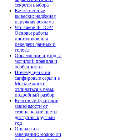
секреты выбора
Качественные
вывески: надёжная
наружная реклама
Что такое IP TCP?
Основы работы
протоколов для
передачи данных и
голоса
Обрамление и уход за
могилой: правила и
особенности
Почему цены на
сапфировые серьги в
Москве могут
отличаться в разы:
подробный разбор
Красивый букет вне
зависимости от
сезона: какие цветы
доступны круглый
год
Опечатка в
завещании: можно ли
потерять наследство