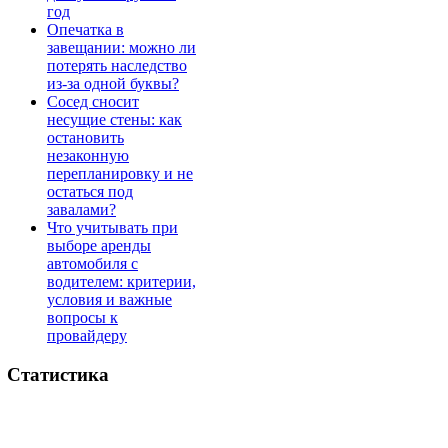
год
Опечатка в
завещании: можно ли
потерять наследство
из-за одной буквы?
Сосед сносит
несущие стены: как
остановить
незаконную
перепланировку и не
остаться под
завалами?
Что учитывать при
выборе аренды
автомобиля с
водителем: критерии,
условия и важные
вопросы к
провайдеру
Статистика