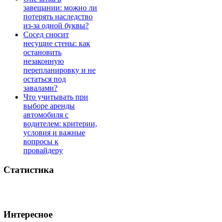
завещании: можно ли
потерять наследство
из-за одной буквы?
Сосед сносит
несущие стены: как
остановить
незаконную
перепланировку и не
остаться под
завалами?
Что учитывать при
выборе аренды
автомобиля с
водителем: критерии,
условия и важные
вопросы к
провайдеру
Статистика
Интересное