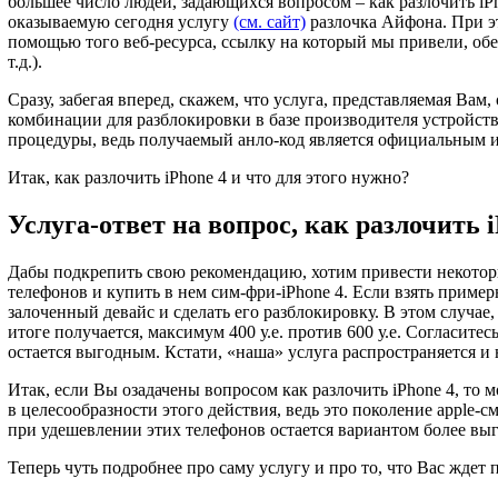
большее число людей, задающихся вопросом – как разлочить iPh
оказываемую сегодня услугу
(см. сайт)
разлочка Айфона. При эт
помощью того веб-ресурса, ссылку на который мы привели, обес
т.д.).
Сразу, забегая вперед, скажем, что услуга, представляемая Вам
комбинации для разблокировки в базе производителя устройств
процедуры, ведь получаемый анло-код является официальным и
Итак, как разлочить iPhone 4 и что для этого нужно?
Услуга-ответ на вопрос, как разлочить i
Дабы подкрепить свою рекомендацию, хотим привести некотор
телефонов и купить в нем сим-фри-iPhone 4. Если взять примерн
залоченный девайс и сделать его разблокировку. В этом случае, 
итоге получается, максимум 400 у.е. против 600 у.е. Согласите
остается выгодным. Кстати, «наша» услуга распространяется и 
Итак, если Вы озадачены вопросом как разлочить iPhone 4, то
в целесообразности этого действия, ведь это поколение apple-
при удешевлении этих телефонов остается вариантом более выго
Теперь чуть подробнее про саму услугу и про то, что Вас ждет 