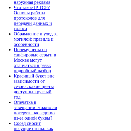
наружная реклама
Что такое IP TCP?
Основы работы
протоколов для
передачи данных и
голоса
Обрамление и уход за
могилой: правила и
особенности
Почему цены на
сапфировые серьги в
Москве могут
отличаться в разы:
подробный разбор
Красивый букет вне
зависимости от
сезона: какие цветы
доступны круглый
год
Опечатка в
завещании: можно ли
потерять наследство
из-за одной буквы?
Сосед сносит
несущие стены: как