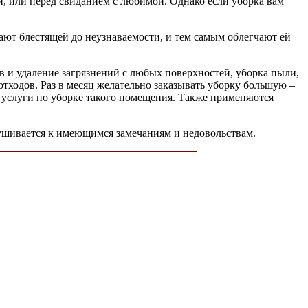
и, или перед свиданием с любимой. Однако если уборка вам
лают блестящей до неузнаваемости, и тем самым облегчают ей
в и удаление загрязнений с любых поверхностей, уборка пыли,
отходов. Раз в месяц желательно заказывать уборку большую –
 услуги по уборке такого помещения. Также применяются
лушивается к имеющимся замечаниям и недовольствам.