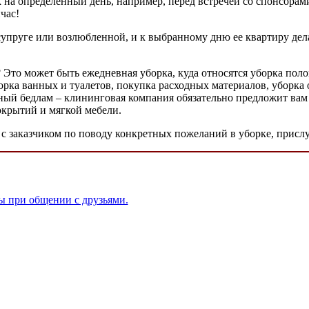
к на определенный день, например, перед встречей со спонсорам
час!
к супруге или возлюбленной, и к выбранному дню ее квартиру де
Это может быть ежедневная уборка, куда относятся уборка поло
орка ванных и туалетов, покупка расходных материалов, уборка 
ный бедлам – клининговая компания обязательно предложит вам
окрытий и мягкой мебели.
т с заказчиком по поводу конкретных пожеланий в уборке, прис
ы при общении с друзьями.