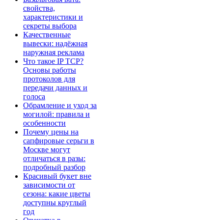
свойства,
характеристики и
секреты выбора
Качественные
вывески: надёжная
наружная реклама
Что такое IP TCP?
Основы работы
протоколов для
передачи данных и
голоса
Обрамление и уход за
могилой: правила и
особенности
Почему цены на
сапфировые серьги в
Москве могут
отличаться в разы:
подробный разбор
Красивый букет вне
зависимости от
сезона: какие цветы
доступны круглый
год