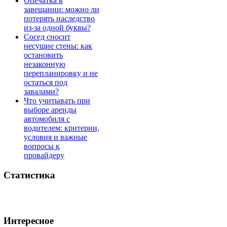
Опечатка в
завещании: можно ли
потерять наследство
из-за одной буквы?
Сосед сносит
несущие стены: как
остановить
незаконную
перепланировку и не
остаться под
завалами?
Что учитывать при
выборе аренды
автомобиля с
водителем: критерии,
условия и важные
вопросы к
провайдеру
Статистика
Интересное