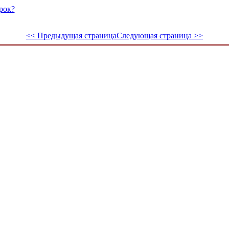
рок?
<< Предыдущая страница
Следующая страница >>