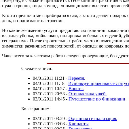
телефону, вы можете пригласить к себе клининг-работников ка
нужна срочно, тогда команда «помощников» вылетит прямо сей
Кто-то предпочитает прибираться сам, а кто-то делает подаро
день, и поднимают настроение.
Но какие же именно услуги предоставляют клининг-компании? 
влажная уборка, мойка окон, полировка мебельных изделий, уб
генеральную. После строительных работ часто в помещении яв
химчистки различных поверхностей, от одежды до ковровых п
Чаще всего за качеством работы следят проверяющие, беседую
Свежие записи:
04/01/2011 11:21
-
Переезд.
04/01/2011 11:18
-
Используй прикольные статус
04/01/2011 10:57
-
Ворота.
03/01/2011 20:53
-
Отопластика ушей.
03/01/2011 14:45
-
Путешествие по Финляндии
Более ранние:
03/01/2011 03:29
-
Охранная сигнализация.
03/01/2011 03:08
-
Клипарты
03/01/2011 02:25
-
Бронедвери