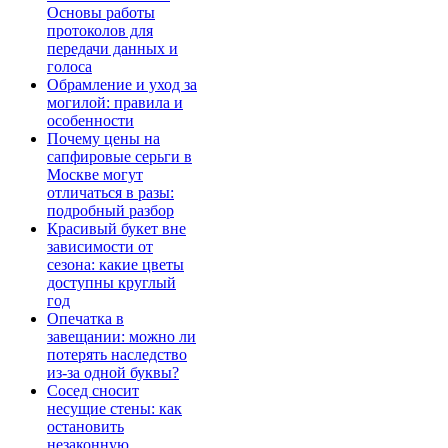
Основы работы
протоколов для
передачи данных и
голоса
Обрамление и уход за
могилой: правила и
особенности
Почему цены на
сапфировые серьги в
Москве могут
отличаться в разы:
подробный разбор
Красивый букет вне
зависимости от
сезона: какие цветы
доступны круглый
год
Опечатка в
завещании: можно ли
потерять наследство
из-за одной буквы?
Сосед сносит
несущие стены: как
остановить
незаконную