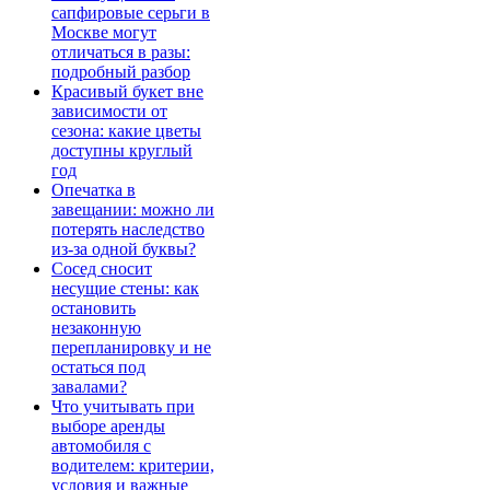
сапфировые серьги в
Москве могут
отличаться в разы:
подробный разбор
Красивый букет вне
зависимости от
сезона: какие цветы
доступны круглый
год
Опечатка в
завещании: можно ли
потерять наследство
из-за одной буквы?
Сосед сносит
несущие стены: как
остановить
незаконную
перепланировку и не
остаться под
завалами?
Что учитывать при
выборе аренды
автомобиля с
водителем: критерии,
условия и важные