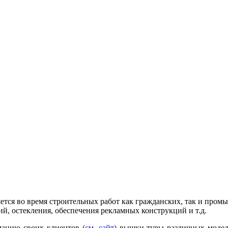
ется во время строительных работ как гражданских, так и пром
й, остекления, обеспечения рекламных конструкций и т.д.
манию своих клиентов
(см. сайт)
вышки туры различных моделей