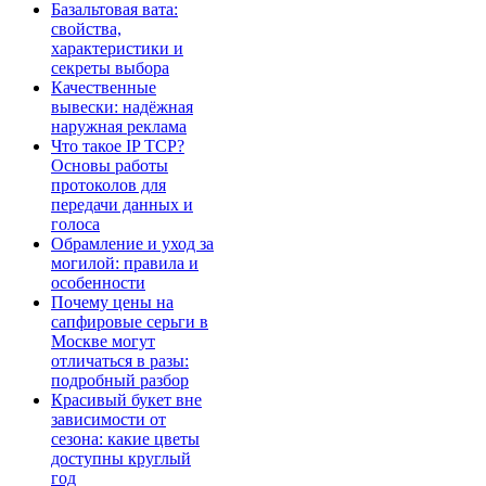
Базальтовая вата:
свойства,
характеристики и
секреты выбора
Качественные
вывески: надёжная
наружная реклама
Что такое IP TCP?
Основы работы
протоколов для
передачи данных и
голоса
Обрамление и уход за
могилой: правила и
особенности
Почему цены на
сапфировые серьги в
Москве могут
отличаться в разы:
подробный разбор
Красивый букет вне
зависимости от
сезона: какие цветы
доступны круглый
год