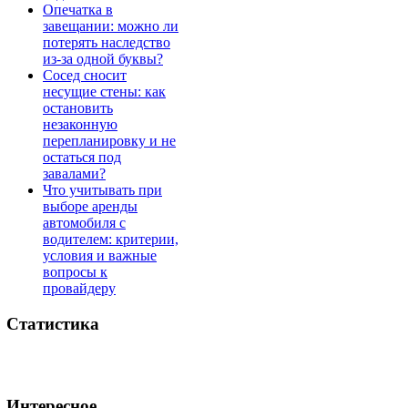
Опечатка в
завещании: можно ли
потерять наследство
из-за одной буквы?
Сосед сносит
несущие стены: как
остановить
незаконную
перепланировку и не
остаться под
завалами?
Что учитывать при
выборе аренды
автомобиля с
водителем: критерии,
условия и важные
вопросы к
провайдеру
Статистика
Интересное