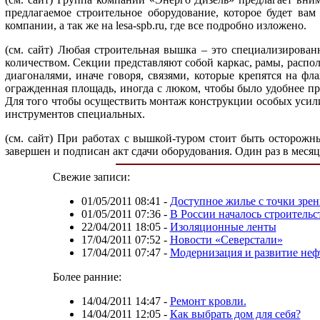
предлагаемое строительное оборудование, которое будет ва
компании, а так же на lesa-spb.ru, где все подробно изложено.
(см. сайт)
Любая строительная вышка – это специализированна
количеством. Секции представляют собой каркас, рамы, распо
диагоналями, иначе говоря, связями, которые крепятся на фл
огражденная площадь, иногда с люком, чтобы было удобнее п
Для того чтобы осуществить монтаж конструкции особых усили
инструментов специальных.
(см. сайт)
При работах с вышкой-туром стоит быть осторожны
завершен и подписан акт сдачи оборудования. Один раз в меся
Свежие записи:
01/05/2011 08:41
-
Доступное жилье с точки зрен
01/05/2011 07:36
-
В России началось строитель
22/04/2011 18:05
-
Изоляционные ленты
17/04/2011 07:52
-
Новости «Северстали»
17/04/2011 07:47
-
Модернизация и развитие не
Более ранние:
14/04/2011 14:47
-
Ремонт кровли.
14/04/2011 12:05
-
Как выбрать дом для себя?