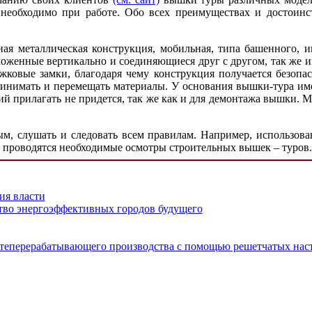
м необходимо при работе. Обо всех преимуществах и достоин
я металлическая конструкция, мобильная, типа башенного, им
ложенные вертикально и соединяющиеся друг с другом, так же
ажковые замки, благодаря чему конструкция получается безопа
ринимать и перемещать материалы. У основания вышки-тура име
й прилагать не придется, так же как и для демонтажа вышки. 
м, слушать и следовать всем правилам. Например, использова
ц проводятся необходимые осмотры строительных вышек – туров.
ия власти
ство энергоэффективных городов будущего
фтеперерабатывающего производства с помощью решетчатых нас