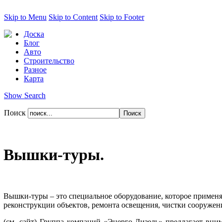
Skip to Menu
Skip to Content
Skip to Footer
Доска
Блог
Авто
Строительство
Разное
Карта
Show Search
Поиск
Вышки-туры.
Вышки-туры – это специальное оборудование, которое применя
реконструкции объектов, ремонта освещения, чистки сооружени
(см. сайт)
Группа компаний «Энерго Дизель» предлагает вни