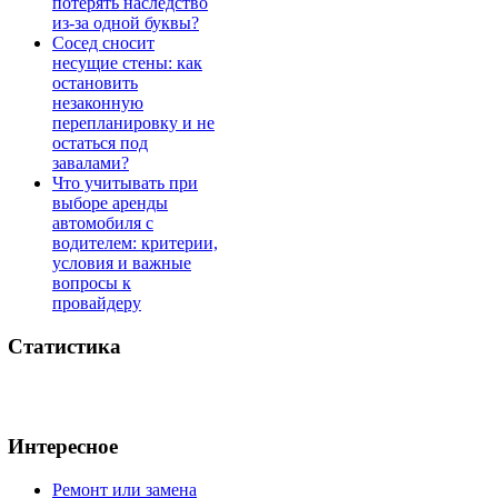
потерять наследство
из-за одной буквы?
Сосед сносит
несущие стены: как
остановить
незаконную
перепланировку и не
остаться под
завалами?
Что учитывать при
выборе аренды
автомобиля с
водителем: критерии,
условия и важные
вопросы к
провайдеру
Статистика
Интересное
Ремонт или замена