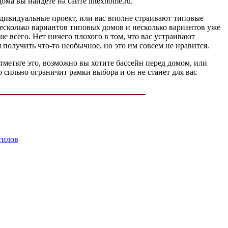
ма вы найдете на сайте intexhome.ru.
ндивидуальные проект, или вас вполне страивают типовые
несколько вариантов типовых домов и несколько вариантов уже
е всего. Нет ничего плохого в том, что вас устраивают
 получить что-то необычное, но это им совсем не нравится.
отметьте это, возможно вы хотите бассейн перед домом, или
о сильно ограничит рамки выбора и он не станет для вас
тилов