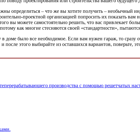
по поводу проектирования или строительства вашего будущего до
олжны определиться – что же вы хотите получить – необычный и
троительно-проектной организацией попросить их показать вам 
ого вы можете самостоятельно решить, что вас привлекает больш
, потому как многие стесняются своей «стандартности», пытаются
у в доме было все необходимое. Если вам нужен гараж, то сразу 
 и после этого выбирайте из оставшихся вариантов, поверьте, эт
фтеперерабатывающего производства с помощью решетчатых нас
ками.