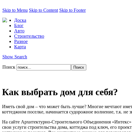
Skip to Menu
Skip to Content
Skip to Footer
Доска
Блог
Авто
Строительство
Разное
Карта
Show Search
Поиск
Как выбрать дом для себя?
Иметь свой дом – что может быть лучше? Многие мечтают иметь
коттеджном поселке, начинается судорожное волнение, т.к. не з
На сайте Архитектурно-Строительного Объединения «Интекс» 
свои услуги строительства дома, коттеджа под ключ, его проек