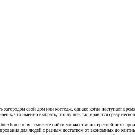
 загородом свой дом или коттедж, однако когда наступает врем
наешь, что именно выбрать, что лучше, т.к. нравятся сразу неско
intexhome.ru вы сможете найти множество интереснейших вариа
тирования для людей с разным достатком от экономных до элитны