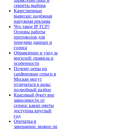
характеристики и
секреты выбора
Качественные
вывески: надёжная
наружная реклама
Что такое IP TCP?
Основы работы
протоколов для
передачи данных и
голоса
Обрамление и уход за
могилой: правила и
особенности
Почему цены на
сапфировые серьги в
Москве могут
отличаться в разы:
подробный разбор
Красивый букет вне
зависимости от
сезона: какие цветы
доступны круглый
год
Опечатка в
завещании: можно ли