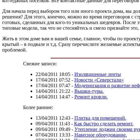
коттеджных поселков. Все контактные данные для переговоров 
Для начала перед выбором того или иного проекта дома, вы д
решения? Для этого, конечно, можно во время переговоров с с
готовых, сделанных для кого-то уникальных шедевров. После эт
типовые модели, так что не стесняйтесь и смело признайте это
Жить в этом доме вам и вашей семье, главное, чтобы по проект
крытый – в подвале и т.д. Сразу перечислите желаемые аспекты
проблемой.
Свежие записи:
22/04/2011 18:05
-
Изоляционные ленты
17/04/2011 07:52
-
Новости «Северстали»
17/04/2011 07:47
-
Модернизация и развитие не
14/04/2011 21:22
-
Вышки-туры.
14/04/2011 14:47
-
Ремонт кровли.
Более ранние:
13/04/2011 12:43
-
Плитка для помещений.
09/04/2011 11:43
-
Как быстро сделать ремонт.
09/04/2011 09:49
-
Утепление лоджии своими ру
07/04/2011 13:33
-
Навесное оборудование.