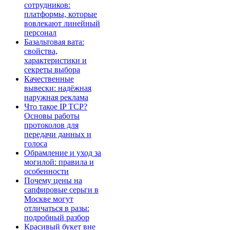
сотрудников:
платформы, которые
вовлекают линейный
персонал
Базальтовая вата:
свойства,
характеристики и
секреты выбора
Качественные
вывески: надёжная
наружная реклама
Что такое IP TCP?
Основы работы
протоколов для
передачи данных и
голоса
Обрамление и уход за
могилой: правила и
особенности
Почему цены на
сапфировые серьги в
Москве могут
отличаться в разы:
подробный разбор
Красивый букет вне